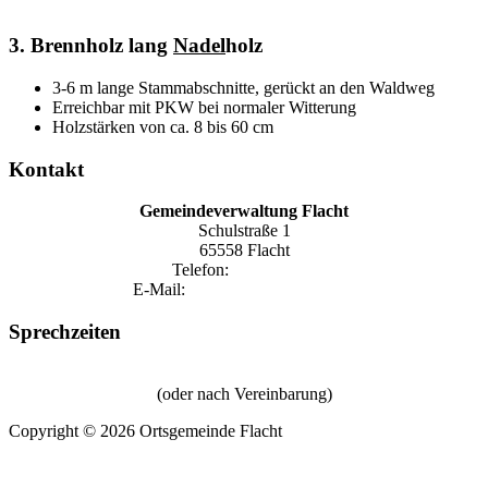
3. Brennholz lang
Nadel
holz
3-6 m lange Stammabschnitte, gerückt an den Waldweg
Erreichbar mit PKW bei normaler Witterung
Holzstärken von ca. 8 bis 60 cm
Kontakt
Gemeindeverwaltung Flacht
Schulstraße 1
65558 Flacht
Telefon:
06432 1590
E-Mail:
gemeinde@flacht-aar.de
Sprechzeiten
Donnerstag von 18:15 Uhr bis 20:00 Uhr
(oder nach Vereinbarung)
Copyright © 2026 Ortsgemeinde Flacht
Impressum
|
Datenschutz