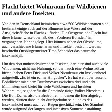
Flacht bietet Wohnraum für Wildbienen
und andere Insekten
Von den in Deutschland heimischen etwa 500 Wildbienenarten sind
bestimmt einige auch auf der Blumenwiese Wiese auf der
Ausgleichsfläche in Flacht zu finden. Die Ortsgemeinde Flacht hat
diese Blumenwiese oberhalb des „Vorderen Borndell“ im
vergangenen Jahr angelegt. Hier können neben der Obstbäume,
auch verschiedene Blumenarten und Insekten bestaunt werden,
beschreibt Ortsbürgermeister Timo Schneider das naturnahe
Insektenidyll.
Um den dort umherschwirrenden Insekten, darunter sind auch viele
Wildbienen, nicht nur Nahrung, sondern auch eine Wohnstadt zu
bieten, haben Peter Dick und Volker Nicodemus ein Insektenhotel
aufgestellt. „Es ist ein echter Hingucker“. Es hat weit über tausend
Bohrlöcher mit einem Durchmesser zwischen drei und acht
Millimetern und bietet für viele Wildbienen und Insekten
Wohnraum“, sagt der für die Gemeinde tätige Volker Nicodemus
Die Bohrlöcher, also die Brutröhren, in denen die Eier abgelegt
werden, dürften dabei nicht durchgebohrt sein und es das
Insektenhotel muss auch vor Regen geschützt sein. Der Standort
wurde aufgrund der langen und intensiven Sonneneinstrahlung