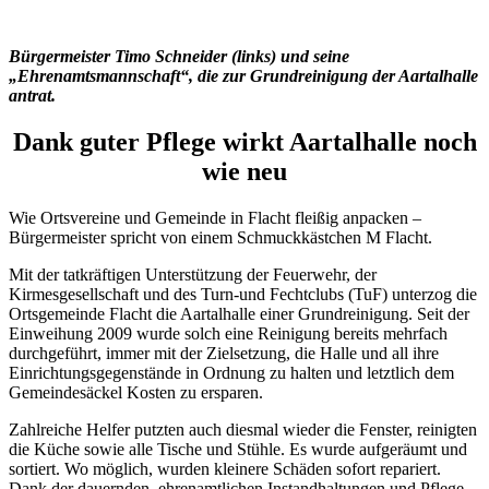
Bürgermeister Timo Schneider (links) und seine
„Ehrenamtsmannschaft“, die zur Grundreinigung der Aartalhalle
antrat.
Dank guter Pflege wirkt Aartalhalle noch
wie neu
Wie Ortsvereine und Gemeinde in Flacht fleißig anpacken –
Bürgermeister spricht von einem Schmuckkästchen M Flacht.
Mit der tatkräftigen Unterstützung der Feuerwehr, der
Kirmesgesellschaft und des Turn-und Fechtclubs (TuF) unterzog die
Ortsgemeinde Flacht die Aartalhalle einer Grundreinigung. Seit der
Einweihung 2009 wurde solch eine Reinigung bereits mehrfach
durchgeführt, immer mit der Zielsetzung, die Halle und all ihre
Einrichtungsgegenstände in Ordnung zu halten und letztlich dem
Gemeindesäckel Kosten zu ersparen.
Zahlreiche Helfer putzten auch diesmal wieder die Fenster, reinigten
die Küche sowie alle Tische und Stühle. Es wurde aufgeräumt und
sortiert. Wo möglich, wurden kleinere Schäden sofort repariert.
Dank der dauernden, ehrenamtlichen Instandhaltungen und Pflege