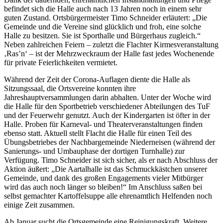
befindet sich die Halle auch nach 13 Jahren noch in einem sehr
guten Zustand. Ortsbürgermeister Timo Schneider erläutert: „Die
Gemeinde und die Vereine sind glücklich und froh, eine solche
Halle zu besitzen. Sie ist Sporthalle und Bürgerhaus zugleich.“
Neben zahlreichen Feiern – zuletzt die Flachter Kirmesveranstaltung
‚Ras’n‘ – ist der Mehrzweckraum der Halle fast jedes Wochenende
für private Feierlichkeiten vermietet.
Während der Zeit der Corona-Auflagen diente die Halle als
Sitzungssaal, die Ortsvereine konnten ihre
Jahreshauptversammlungen darin abhalten. Unter der Woche wird
die Halle für den Sportbetrieb verschiedener Abteilungen des TuF
und der Feuerwehr genutzt. Auch der Kindergarten ist öfter in der
Halle. Proben für Karneval- und Theaterveranstaltungen finden
ebenso statt. Aktuell stellt Flacht die Halle für einen Teil des
Übungsbetriebes der Nachbargemeinde Niederneisen (während der
Sanierungs- und Umbauphase der dortigen Turnhalle) zur
Verfügung. Timo Schneider ist sich sicher, als er nach Abschluss der
Aktion äußert: „Die Aartalhalle ist das Schmuckkästchen unserer
Gemeinde, und dank des großen Engagements vieler Mitbürger
wird das auch noch länger so bleiben!“ Im Anschluss saßen bei
selbst gemachter Kartoffelsuppe alle ehrenamtlich Helfenden noch
einige Zeit zusammen.
Ab Januar sucht die Ortsgemeinde eine Reinigungskraft. Weitere